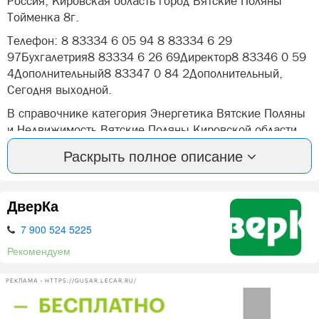
Россия, Кировская область город Вятские Поляны
Тойменка 8г.
Телефон: 8 83334 6 05 94 8 83334 6 29
97Бухгалетрия8 83334 6 26 69Директор8 83346 0 59
4Дополнительный8 83347 0 84 2Дополнительный,
Сегодня выходной.
В справочнике категория Энергетика Вятские Поляны
и Недвижимость Вятские Поляны Кировской области.
Раскрыть полное описание
Вы можете оставить отзыв или оценить компанию:
Малая энергетика Вятские Поляны.
А так же, задать вопрос представителями фирмы:
ДверКа
Малая энергетика в Вятских Полян.
7 900 524 5225
Услуги жкх,водоснабжение,энергетика
Рекомендуем
Нашли ошибку? Сообщите нам об этом!
РЕКЛАМА • HTTPS://GUSAR.LECAR.RU/